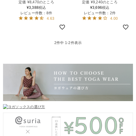
定価
¥
8,470
のところ
定価
¥
9,240
のところ
¥
3,388
税込
¥
3,696
税込
レビュー件数：8件
レビュー件数：2件
4.63
4.00
2
件中
1
-
2
件表示