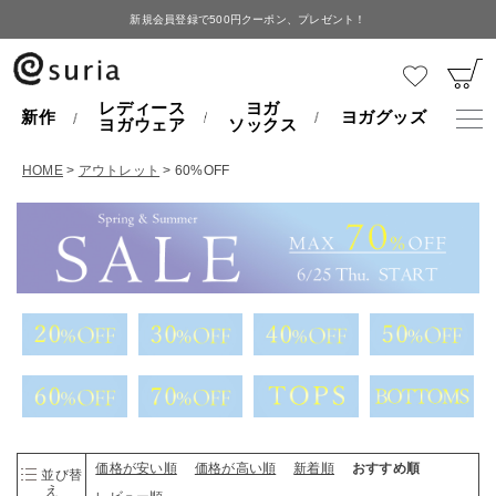
新規会員登録で500円クーポン、プレゼント！
レディース
ヨガ
新作
ヨガグッズ
ヨガウェア
ソックス
HOME
アウトレット
60%OFF
価格が安い順
価格が高い順
新着順
おすすめ順
並び替
え