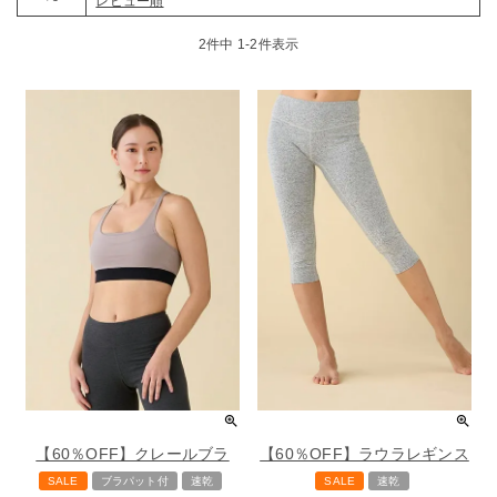
レビュー順
2
件中
1
-
2
件表示
【60％OFF】クレールブラ
【60％OFF】ラウラレギンス
SALE
ブラパット付
速乾
SALE
速乾