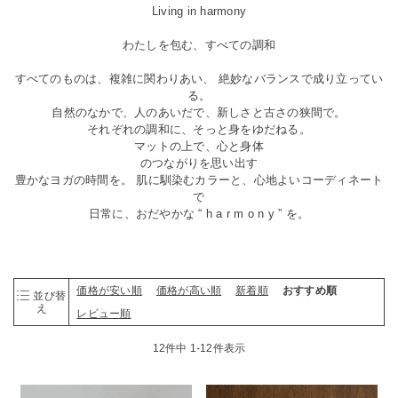
Living in harmony
わたしを包む、すべての調和
すべてのものは、複雑に関わりあい、 絶妙なバランスで成り立ってい
る。
自然のなかで、人のあいだで、新しさと古さの狭間で。
それぞれの調和に、そっと身をゆだねる。
マットの上で、心と身体
のつながりを思い出す
豊かなヨガの時間を。 肌に馴染むカラーと、心地よいコーディネート
で
日常に、おだやかな “ h a r m o n y ” を。
価格が安い順
価格が高い順
新着順
おすすめ順
並び替
え
レビュー順
12
件中
1
-
12
件表示