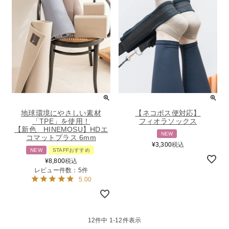
地球環境にやさしい素材
【ネコポス便対応】
「TPE」を使用！
フィオラソックス
【新色 HINEMOSU】HDエ
NEW
コマットプラス 6mm
¥
3,300
税込
NEW
STAFFおすすめ
¥
8,800
税込
レビュー件数：5件
5.00
12
件中
1
-
12
件表示