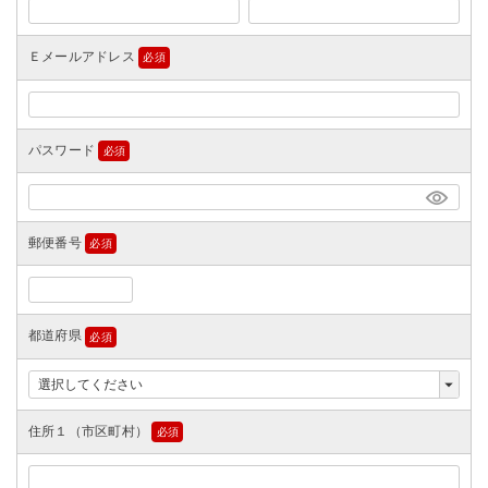
須)
Ｅメールアドレス
(必
須)
パスワード
(必
須)
郵便番号
(必
須)
都道府県
(必
須)
住所１（市区町村）
(必
須)