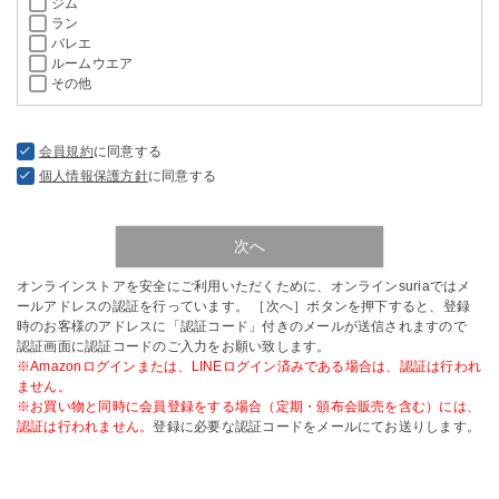
ジム
ラン
バレエ
ルームウエア
その他
会員規約
に同意する
個人情報保護方針
に同意する
次へ
オンラインストアを安全にご利用いただくために、オンラインsuriaではメ
ールアドレスの認証を行っています。 ［次へ］ボタンを押下すると、登録
時のお客様のアドレスに「認証コード」付きのメールが送信されますので
認証画面に認証コードのご入力をお願い致します。
※Amazonログインまたは、LINEログイン済みである場合は、認証は行われ
ません。
※お買い物と同時に会員登録をする場合（定期・頒布会販売を含む）には、
認証は行われません。
登録に必要な認証コードをメールにてお送りします。