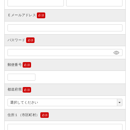
須)
Ｅメールアドレス
(必
須)
パスワード
(必
須)
郵便番号
(必
須)
都道府県
(必
須)
住所１（市区町村）
(必
須)