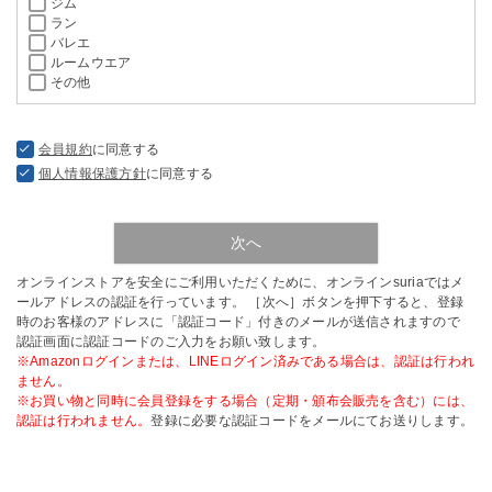
ジム
ラン
バレエ
ルームウエア
その他
会員規約
に同意する
個人情報保護方針
に同意する
次へ
オンラインストアを安全にご利用いただくために、オンラインsuriaではメ
ールアドレスの認証を行っています。 ［次へ］ボタンを押下すると、登録
時のお客様のアドレスに「認証コード」付きのメールが送信されますので
認証画面に認証コードのご入力をお願い致します。
※Amazonログインまたは、LINEログイン済みである場合は、認証は行われ
ません。
※お買い物と同時に会員登録をする場合（定期・頒布会販売を含む）には、
認証は行われません。
登録に必要な認証コードをメールにてお送りします。