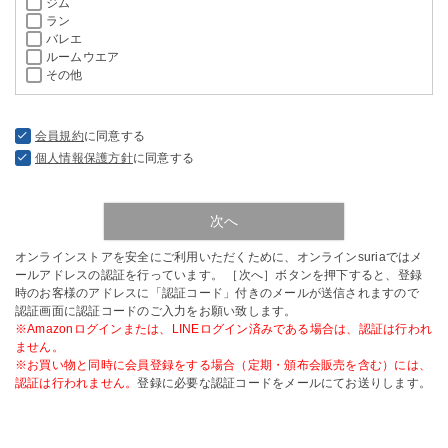
ジム
ラン
バレエ
ルームウエア
その他
会員規約
に同意する
個人情報保護方針
に同意する
次へ
オンラインストアを安全にご利用いただくために、オンラインsuriaではメ
ールアドレスの認証を行っています。 ［次へ］ボタンを押下すると、登録
時のお客様のアドレスに「認証コード」付きのメールが送信されますので
認証画面に認証コードのご入力をお願い致します。
※Amazonログインまたは、LINEログイン済みである場合は、認証は行われ
ません。
※お買い物と同時に会員登録をする場合（定期・頒布会販売を含む）には、
認証は行われません。
登録に必要な認証コードをメールにてお送りします。