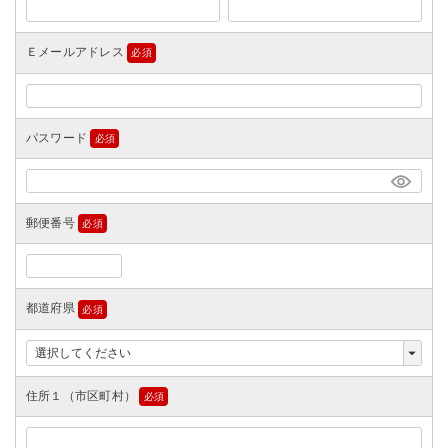
須)
Ｅメールアドレス
(必
須)
パスワード
(必
須)
郵便番号
(必
須)
都道府県
(必
須)
住所１（市区町村）
(必
須)