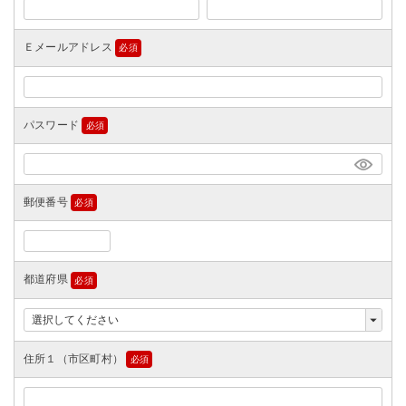
須)
Ｅメールアドレス
(必
須)
パスワード
(必
須)
郵便番号
(必
須)
都道府県
(必
須)
住所１（市区町村）
(必
須)