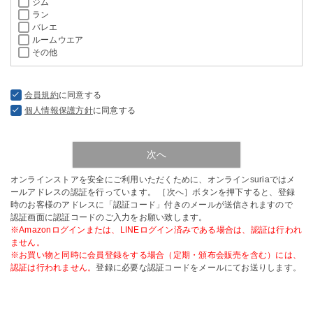
ジム
ラン
バレエ
ルームウエア
その他
会員規約
に同意する
個人情報保護方針
に同意する
次へ
オンラインストアを安全にご利用いただくために、オンラインsuriaではメ
ールアドレスの認証を行っています。 ［次へ］ボタンを押下すると、登録
時のお客様のアドレスに「認証コード」付きのメールが送信されますので
認証画面に認証コードのご入力をお願い致します。
※Amazonログインまたは、LINEログイン済みである場合は、認証は行われ
ません。
※お買い物と同時に会員登録をする場合（定期・頒布会販売を含む）には、
認証は行われません。
登録に必要な認証コードをメールにてお送りします。