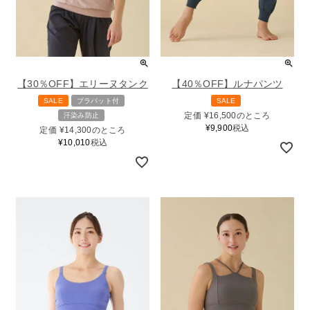
【30％OFF】エリーヌタンク
【40％OFF】ルナパンツ
SALE
ブラパット付
SALE
定価
¥
16,500
のところ
汗染み防止
¥
9,900
税込
定価
¥
14,300
のところ
¥
10,010
税込