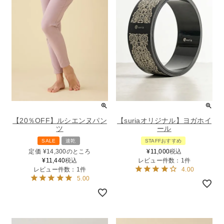
【20％OFF】ルシエンヌパン
【suriaオリジナル】ヨガホイ
ツ
ール
SALE
速乾
STAFFおすすめ
定価
¥
14,300
のところ
¥
11,000
税込
¥
11,440
税込
レビュー件数：1件
レビュー件数：1件
4.00
5.00