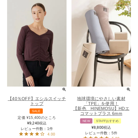
【40％OFF】エシルスイッチ
地球環境にやさしい素材
トップ
「TPE」を使用！
【新色 HINEMOSU】HDエ
SALE
コマットプラス 6mm
定価
¥
15,400
のところ
NEW
STAFFおすすめ
¥
9,240
税込
¥
8,800
税込
レビュー件数：1件
レビュー件数：5件
4.00