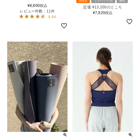
SALE
ブラパット付
速乾
¥
8,800
税込
定価
¥
13,200
のところ
レビュー件数：11件
¥
7,920
税込
4.64