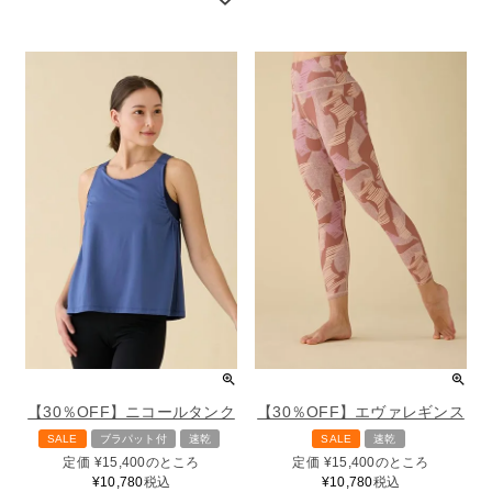
【30％OFF】ニコールタンク
【30％OFF】エヴァレギンス
SALE
ブラパット付
速乾
SALE
速乾
定価
¥
15,400
のところ
定価
¥
15,400
のところ
¥
10,780
税込
¥
10,780
税込