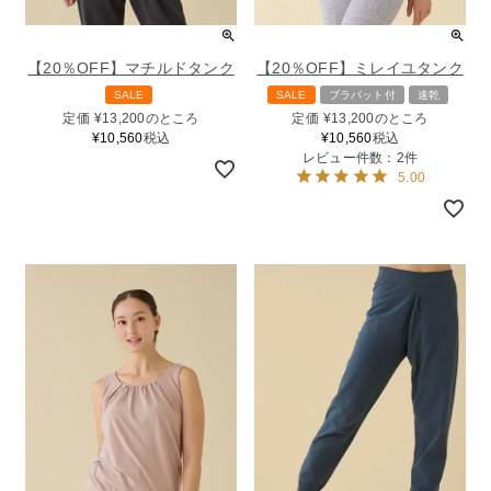
【20％OFF】マチルドタンク
【20％OFF】ミレイユタンク
SALE
SALE
ブラパット付
速乾
定価
¥
13,200
のところ
定価
¥
13,200
のところ
¥
10,560
税込
¥
10,560
税込
レビュー件数：2件
5.00