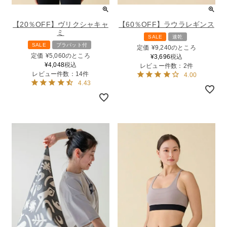
【20％OFF】ヴリクシャキャ
【60％OFF】ラウラレギンス
ミ
SALE
速乾
SALE
ブラパット付
定価
¥
9,240
のところ
定価
¥
5,060
のところ
¥
3,696
税込
¥
4,048
税込
レビュー件数：2件
レビュー件数：14件
4.00
4.43