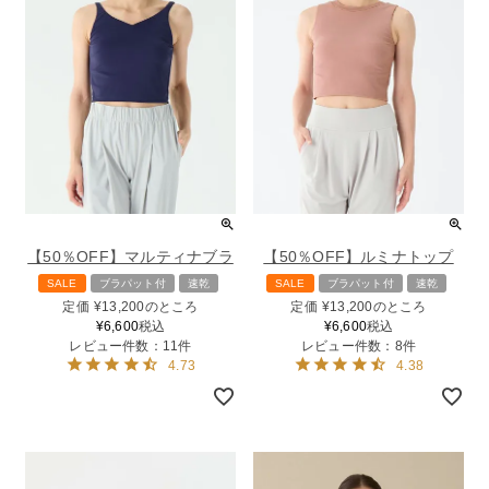
【50％OFF】マルティナブラ
【50％OFF】ルミナトップ
SALE
ブラパット付
速乾
SALE
ブラパット付
速乾
定価
¥
13,200
のところ
定価
¥
13,200
のところ
¥
6,600
税込
¥
6,600
税込
レビュー件数：11件
レビュー件数：8件
4.73
4.38