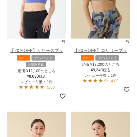
【20％OFF】リリーズブラ
【30％OFF】ロザリーブラ
SALE
ブラパット付
SALE
ブラパット付
定価
¥
13,200
のところ
汗染み防止
¥
9,240
税込
定価
¥
12,100
のところ
レビュー件数：1件
¥
9,680
税込
4.00
レビュー件数：1件
5.00