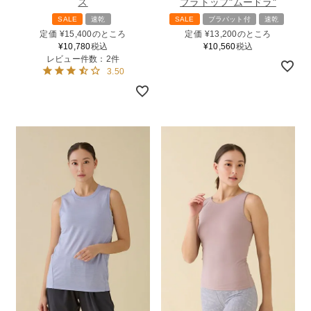
ス
ブラトップ"ムードラ"
SALE
速乾
SALE
ブラパット付
速乾
定価
¥
15,400
のところ
定価
¥
13,200
のところ
¥
10,780
税込
¥
10,560
税込
レビュー件数：2件
3.50