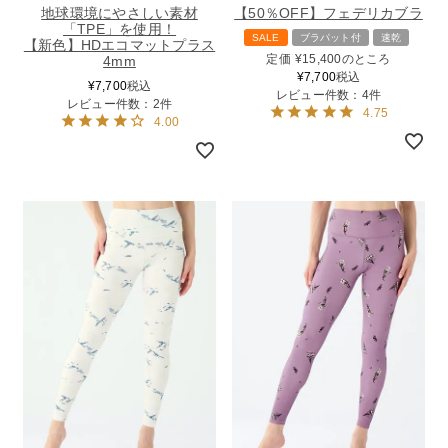
地球環境にやさしい素材
【50％OFF】フェデリカブラ
「TPE」を使用！
SALE
ブラパット付
速乾
【新色】HDエコマットプラス
定価
¥
15,400
のところ
4mm
¥
7,700
税込
¥
7,700
税込
レビュー件数：4件
レビュー件数：2件
4.75
4.00