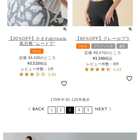
【20％OFF】かまわぬ×suria
【60％OFF】クレールブラ
風呂敷 "ムードラ"
SALE
ブラパット付
速乾
SALE
定価
¥
8,470
のところ
定価
¥
4,400
のところ
¥
3,388
税込
¥
3,520
税込
レビュー件数：8件
レビュー件数：1件
4.63
3.00
170
件中
81
-
120
件表示
1
2
3
4
5