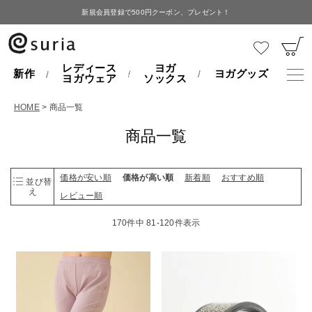
新規会員登録で500円クーポン、プレゼント！
レディース
ヨガ
新作
ヨガグッズ
ヨガウェア
ソックス
HOME
商品一覧
商品一覧
価格が安い順
価格が高い順
新着順
おすすめ順
並び替
え
レビュー順
170
件中
81
-
120
件表示