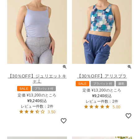
【30％OFF】ジュリエットキ
【30％OFF】アリスブラ
ャミ
SALE
ブラパット付
速乾
SALE
ブラパット付
定価
¥
13,200
のところ
定価
¥
13,200
のところ
¥
9,240
税込
¥
9,240
税込
レビュー件数：2件
レビュー件数：2件
5.00
3.50