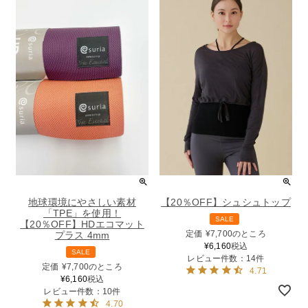
地球環境にやさしい素材
【20％OFF】シュシュトップ
「TPE」を使用！
SALE
【20％OFF】HDエコマット
定価
¥
7,700
のところ
プラス 4mm
¥
6,160
税込
SALE
レビュー件数：14件
定価
¥
7,700
のところ
4.71
¥
6,160
税込
レビュー件数：10件
4.70