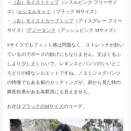
・
（左）モイストトップ
（シスルピンク フリーサイ
ズ）/
ルシエルキャミ
（ブラック Mサイズ）
・
（右）モイストカーブトップ
（アイスグレー フリー
サイズ）/
アノータンク
（アッシュピンク Mサイズ）
Sサイズでもフィット感は問題なく、ストレッチが効い
ているのでポーズの妨げにもなりません。丈はくるぶ
しより少し上くらいで、レギンスとパンツのいいとこ
ろどりの様なシルエットですね。ノエミジョグパンツ
の特徴でもある裾のカッティングが、前から見た時の
脚長効果がある為窮屈にも見えません。
お次は
ブラックのMサイズ
のコーデ。