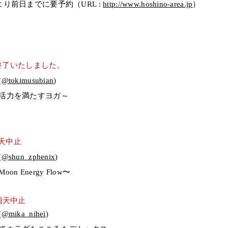
より前日までに要予約（
URL :
http://www.hoshino-area.jp
）
終了いたしました。
(
@tokimusubian
)
活力を満たすヨガ～
天中止
(
@shun_zphenix
)
 Energy Flow〜
雨天中止
(
@mika_nihei
)