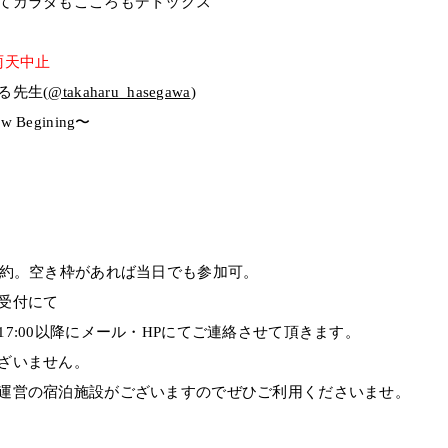
てカラダもこころもデトックス
雨天中止
る先生(
@takaharu_hasegawa
)
egining〜
予約。空き枠があれば当日でも参加可。
受付にて
7:00以降にメール・HPにてご連絡させて頂きます。
ざいません。
運営の宿泊施設がございますのでぜひご利用くださいませ。