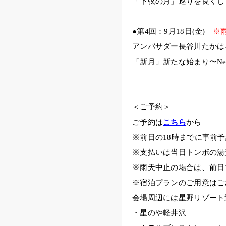
「下弦の月」巡りを良くし
●第4回：9月18日(金)
※
アンバサダー長谷川たかは
「新月」新たな始まり〜New B
＜ご予約＞
ご予約は
こちら
から
※前日の18時までに事前
※支払いは当日トンボの湯
※雨天中止の場合は、前日1
※宿泊プランのご用意はご
会場周辺には星野リゾート
・
星のや軽井沢