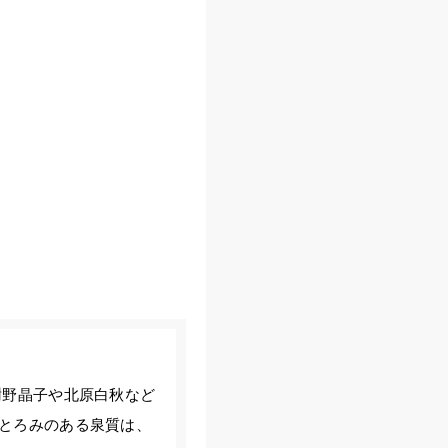
謝野晶子や北原白秋など
とろみのある泉質は、