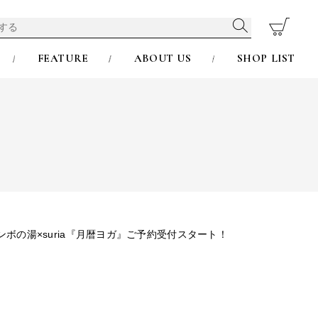
FEATURE
ABOUT US
SHOP LIST
ボの湯×suria『月暦ヨガ』ご予約受付スタート！