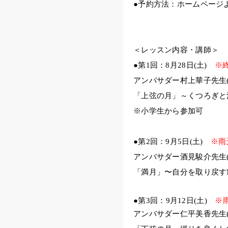
●予約方法：ホームページ
＜レッスン内容・講師＞
●第1回：8月28日(土)
※
アンバサダー村上華子先生
「上弦の月」～くつろぎと
※小学生から参加可
●第2回：9月5日(土)
※雨
アンバサダー酒見駿介先生
「満月」〜自分を取り戻すMoon
●第3回：9月12日(土)
※
アンバサダー仁平美香先生