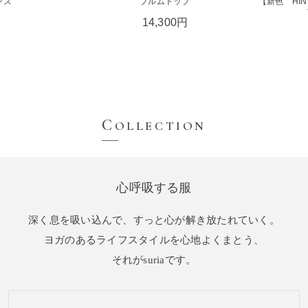
ンス
プルムトップ
【新色 HI
円
14,300円
C
OLLECTION
心呼吸する服
深く息を吸い込んで、すっと心が解き放たれていく。
ヨガのあるライフスタイルを心地よくまとう、
それがsuriaです。