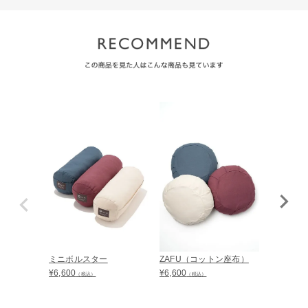
ミニボルスター
ZAFU（コットン座布）
ヨガスト
¥
6,600
¥
6,600
¥
2,750
（税込）
（税込）
（税