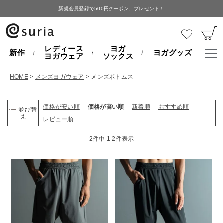
新規会員登録で500円クーポン、プレゼント！
レディース
ヨガ
新作
ヨガグッズ
ヨガウェア
ソックス
HOME
メンズヨガウェア
メンズボトムス
価格が安い順
価格が高い順
新着順
おすすめ順
並び替
え
レビュー順
2
件中
1
-
2
件表示