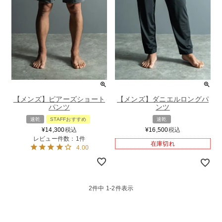
【メンズ】ピアーズショート
【メンズ】ダニエルロングパ
パンツ
ンツ
速乾
STAFFおすすめ
速乾
¥
14,300
税込
¥
16,500
税込
レビュー件数：1件
在庫切れ
4.00
2
件中
1
-
2
件表示