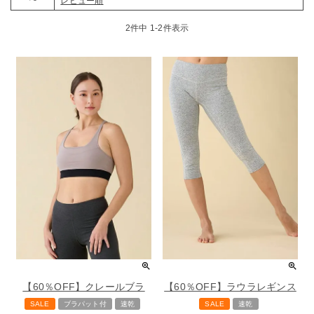
レビュー順
2
件中
1
-
2
件表示
【60％OFF】クレールブラ
【60％OFF】ラウラレギンス
SALE
ブラパット付
速乾
SALE
速乾