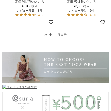
定価
¥
8,470
のところ
定価
¥
9,240
のところ
¥
3,388
税込
¥
3,696
税込
レビュー件数：8件
レビュー件数：2件
4.63
4.00
2
件中
1
-
2
件表示