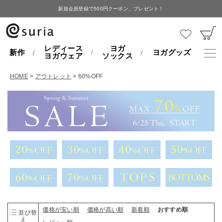
新規会員登録で500円クーポン、プレゼント！
レディース
ヨガ
新作
ヨガグッズ
ヨガウェア
ソックス
HOME
アウトレット
60%OFF
価格が安い順
価格が高い順
新着順
おすすめ順
並び替
え