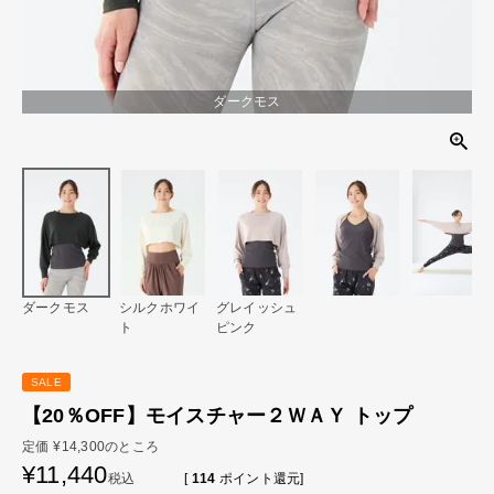
ダークモス
ダークモス
シルクホワイ
グレイッシュ
ト
ピンク
SALE
【20％OFF】モイスチャー２ＷＡＹ トップ
定価
¥
14,300
のところ
¥
11,440
税込
[
114
ポイント還元]