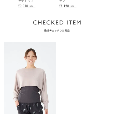
ッチトップ
ップ
トップ
¥
9,240
¥
6,160
¥
11,550
（税込）
（税込）
（