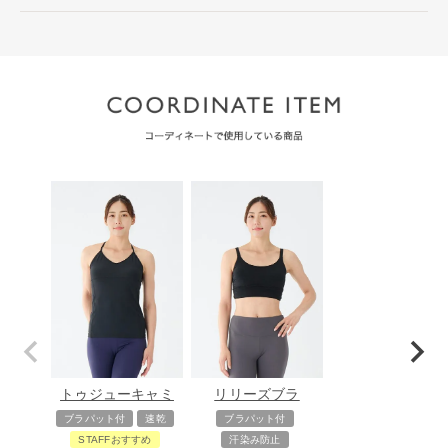
トゥジューキャミ
リリーズブラ
ブラパット付
速乾
ブラパット付
STAFFおすすめ
汗染み防止