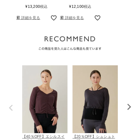
¥
13,200
税込
¥
12,100
税込
詳細を見る
詳細を見る
【40％OFF】エシルスイ
【20％OFF】シュシュト
【30％O