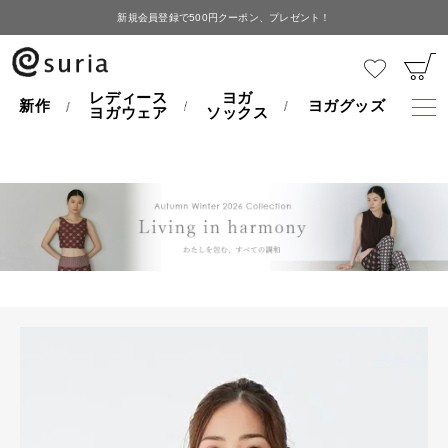
新規会員登録で500円クーポン、プレゼント！
HOME
アウトレット
【20％OFF】モイスチャー２ＷＡＹ トップ
レディース
ヨガ
新作
ヨガグッズ
ヨガウェア
ソックス