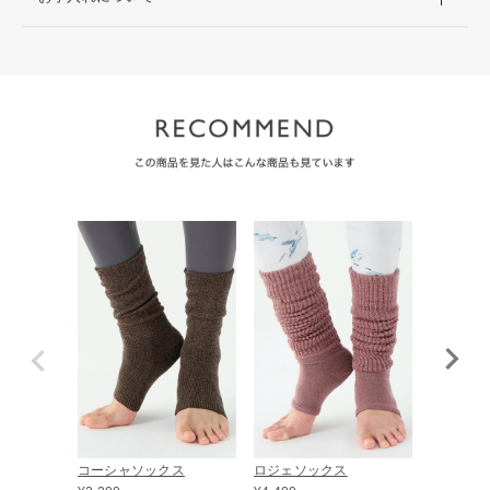
コーシャソックス
ロジェソックス
カルドゲ