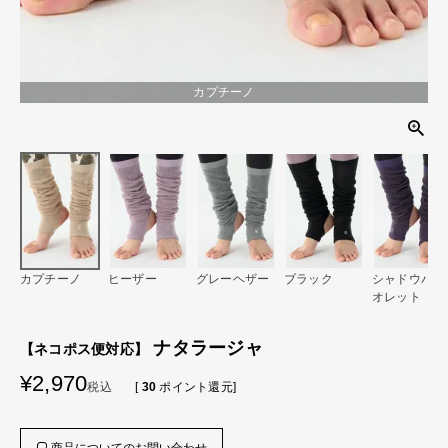
カプチーノ
カプチーノ
ヒーザー
グレーヘザー
ブラック
シャドウバイ
オレット
ナタラージャ
【ネコポス便対応】
¥
2,970
税込
[
30
ポイント還元]
商品についてのお問い合わせ