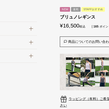
NEW
速乾
STAFFおすすめ
ブリュノレギンス
¥
16,500
税込
[
165
ポイン
商品についてのお問い合
ラッピング（有料）ご希
さい