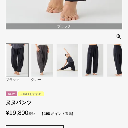
ブラック
ブラック
グレー
NEW
STAFFおすすめ
ヌヌパンツ
¥
19,800
税込
[
198
ポイント還元]