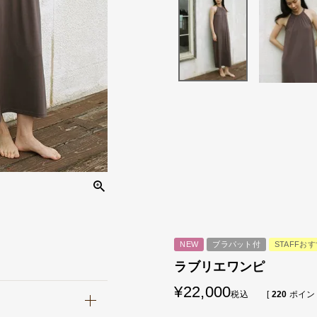
NEW
ブラパット付
STAFFお
ラブリエワンピ
¥
22,000
税込
[
220
ポイン