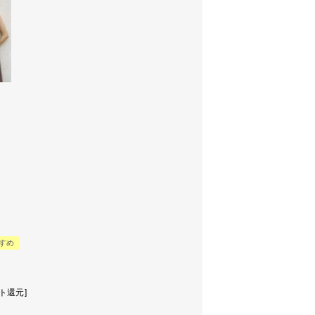
すすめ
ト還元]