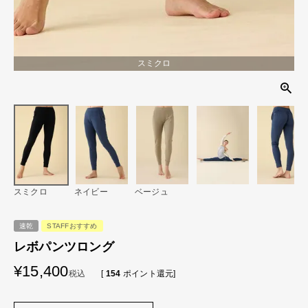
スミクロ
スミクロ
ネイビー
ベージュ
速乾
STAFFおすすめ
レボパンツロング
¥
15,400
税込
[
154
ポイント還元]