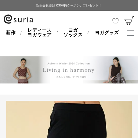
新規会員登録で500円クーポン、プレゼント！
HOME
レディースヨガウェア
レボパンツロング
レディース
ヨガ
新作
ヨガグッズ
ヨガウェア
ソックス