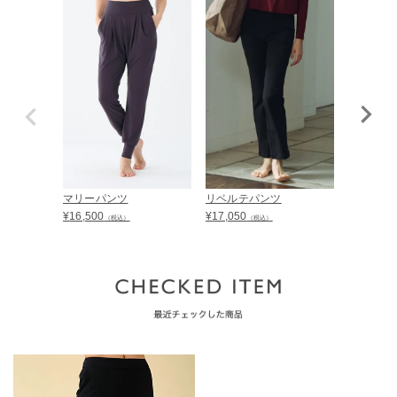
マリーパンツ
リベルテパンツ
コージー
¥
16,500
¥
17,050
¥
13,200
（税込）
（税込）
（