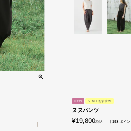
NEW
STAFFおすすめ
ヌヌパンツ
¥
19,800
税込
[
198
ポイン