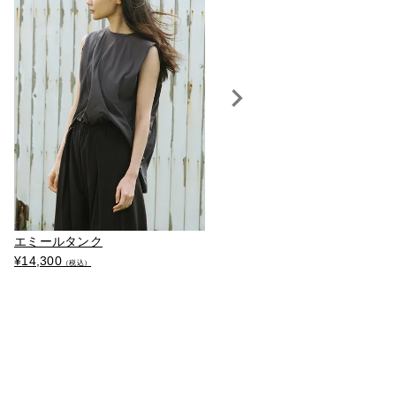
エミールタンク
【20％OFF】ドゥスールパン
¥
14,300
¥
13,640
（税込）
（税込）