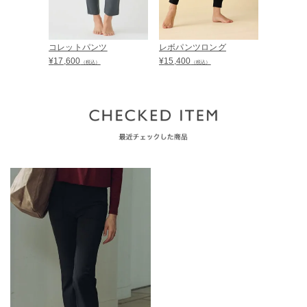
コレットパンツ
レボパンツロング
ジョゼッ
¥
17,600
¥
15,400
¥
16,500
（税込）
（税込）
（