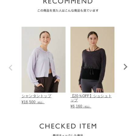
シャンタントップ
【20％OFF】シュシュト
ジョリー
ップ
¥
16,500
¥
14,850
（税込）
（
¥
6,160
（税込）