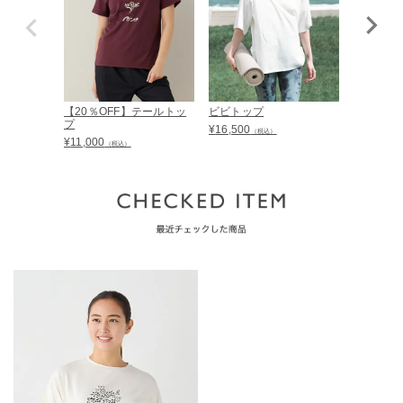
【20％OFF】テールトッ
ビビトップ
クレマン
プ
¥
16,500
¥
13,200
（税込）
（
¥
11,000
（税込）