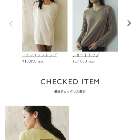
エティエンヌトップ
ショードトップ
カネルト
¥
15,950
¥
17,050
¥
17,600
（税込）
（税込）
（