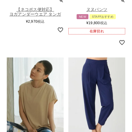
【ネコポス便対応】
ヌヌパンツ
ヨガアンダーウエア タンガ
NEW
STAFFおすすめ
¥
2,970
税込
¥
19,800
税込
在庫切れ