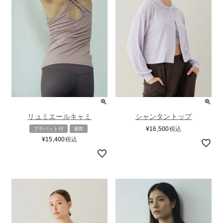
リュミエールキャミ
シャンタントップ
¥
16,500
税込
ブラパット付
速乾
¥
15,400
税込