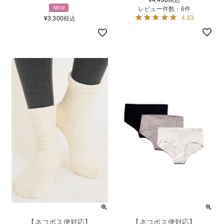
NEW
レビュー件数：6件
4.83
¥
3,300
税込
【ネコポス便対応】
【ネコポス便対応】