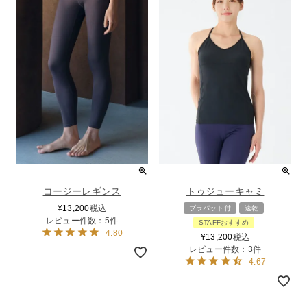
コージーレギンス
トゥジューキャミ
¥
13,200
税込
ブラパット付
速乾
レビュー件数：5件
STAFFおすすめ
4.80
¥
13,200
税込
レビュー件数：3件
4.67