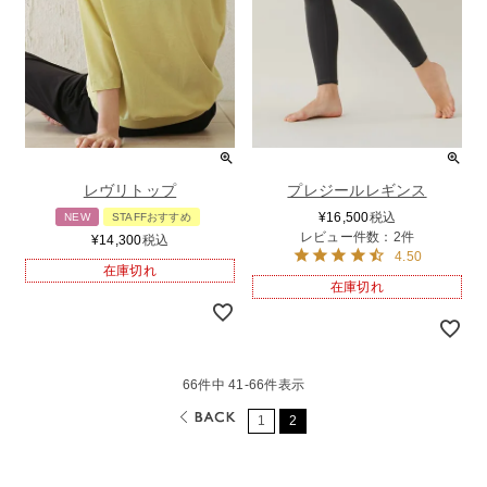
レヴリトップ
プレジールレギンス
¥
16,500
税込
NEW
STAFFおすすめ
レビュー件数：2件
¥
14,300
税込
4.50
在庫切れ
在庫切れ
66
件中
41
-
66
件表示
1
2