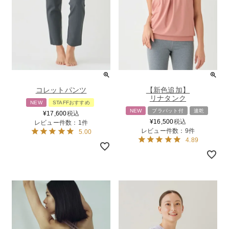
コレットパンツ
【新色追加】
リナタンク
NEW
STAFFおすすめ
NEW
ブラパット付
速乾
¥
17,600
税込
¥
16,500
税込
レビュー件数：1件
レビュー件数：9件
5.00
4.89