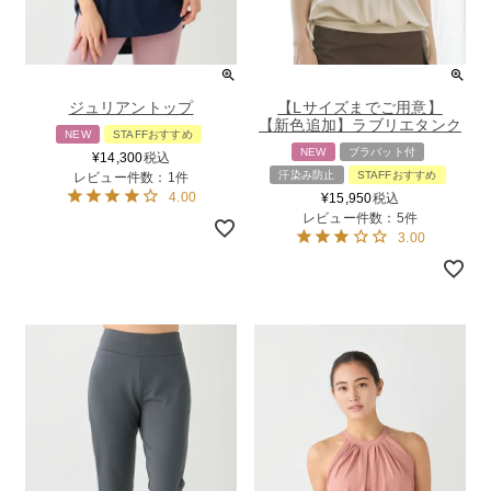
ジュリアントップ
【Lサイズまでご用意】
【新色追加】ラブリエタンク
NEW
STAFFおすすめ
NEW
ブラパット付
¥
14,300
税込
汗染み防止
STAFFおすすめ
レビュー件数：1件
4.00
¥
15,950
税込
レビュー件数：5件
3.00