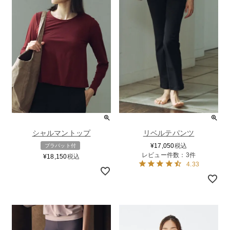
シャルマントップ
リベルテパンツ
¥
17,050
税込
ブラパット付
レビュー件数：3件
¥
18,150
税込
4.33