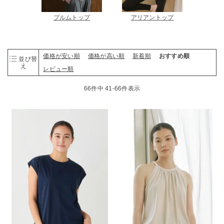
ルキャミ
プルムトップ
アリアントップ
ドゥ
価格が安い順
価格が高い順
新着順
おすすめ順
並び替
え
レビュー順
66
件中
41
-
66
件表示