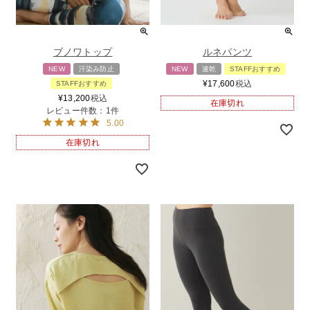
ブノワトップ
ルネパンツ
NEW
汗染み防止
NEW
速乾
STAFFおすすめ
¥
17,600
税込
STAFFおすすめ
¥
13,200
税込
在庫切れ
レビュー件数：1件
5.00
在庫切れ