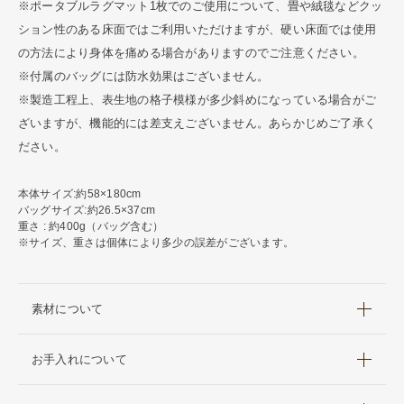
※ポータブルラグマット1枚でのご使用について、畳や絨毯などクッ
ション性のある床面ではご利用いただけますが、硬い床面では使用
の方法により身体を痛める場合がありますのでご注意ください。
※付属のバッグには防水効果はございません。
※製造工程上、表生地の格子模様が多少斜めになっている場合がご
ざいますが、機能的には差支えございません。あらかじめご了承く
ださい。
本体サイズ:約58×180cm
バッグサイズ:約26.5×37cm
重さ : 約400g（バッグ含む）
※サイズ、重さは個体により多少の誤差がございます。
素材について
お手入れについて