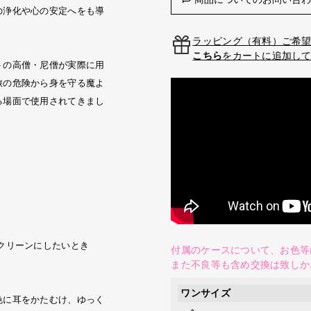
の浄化や心の安定へをも導
ラッピング（有料）ご希
こちら
をカートに追加し
トの高僧・尼僧が実際に用
旅の危険から身を守る魔よ
る場面で使用されてきまし
クリーンにしたいとき
付属のケースについて、お色等
また不良等も含め交換は致しか
ワンサイズ
色に耳をかたむけ、ゆっく