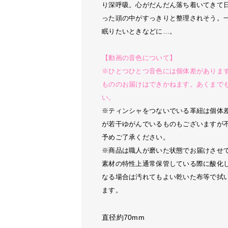
り深呼吸。心がだんだん落ち着いてきて
った頭の中がすっきりと整理されそう。
眠りたいときなどに…。
【動画の音色について】
※ひとつひとつ音色には個体差がありま
もののお届けはできかねます。あくまで
い。
※ティンシャをつないでいる革紐は個体
が若干ゆがんでいるものもございますが
予めご了承ください。
※商品は職人が磨いた状態でお届けさせ
素材の特性上通常保管している際に酸化
なる場合は汚れてもよい乾いた布等で拭
ます。
直径約70mm