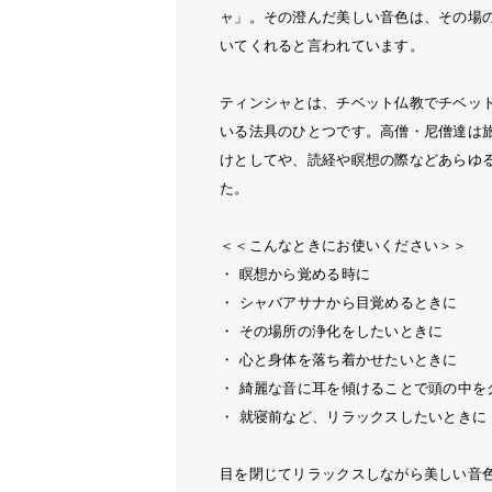
ャ」。その澄んだ美しい音色は、その場
いてくれると言われています。
ティンシャとは、チベット仏教でチベッ
いる法具のひとつです。高僧・尼僧達は
けとしてや、読経や瞑想の際などあらゆ
た。
＜＜こんなときにお使いください＞＞
・ 瞑想から覚める時に
・ シャバアサナから目覚めるときに
・ その場所の浄化をしたいときに
・ 心と身体を落ち着かせたいときに
・ 綺麗な音に耳を傾けることで頭の中を
・ 就寝前など、リラックスしたいときに
目を閉じてリラックスしながら美しい音