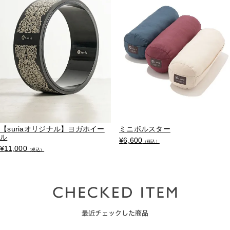
【suriaオリジナル】ヨガホイー
ミニボルスター
ル
¥
6,600
（税込）
¥
11,000
（税込）