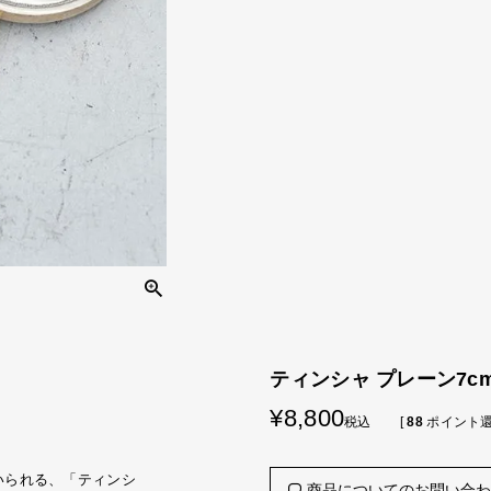
ティンシャ プレーン7c
¥
8,800
税込
[
88
ポイント還
いられる、「ティンシ
商品についてのお問い合