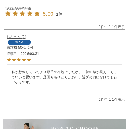
5.00
1
1
件中
1
-
1
件表示
しろ
2
購入者
東京都
50代
女性
投稿日
2026/03/31
私が想像していたより厚手の布地でしたが、下着の線が見えにくく
ていいと思います。足回りもゆとりがあり、近所のお出かけでも行
けそうです。
1
件中
1
-
1
件表示