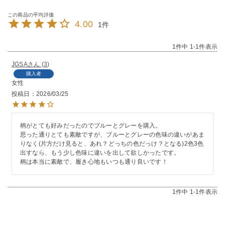
4.00
1
1
件中
1
-
1
件表示
JGSA
3
購入者
女性
投稿日
2026/03/25
柄がとても好みだったのでブルーとグレーを購入。

思った通りとても素敵ですが、ブルーとグレーの色味の違いがあま
りなく(片方だけ見ると、あれ？どっちの色だっけ？となる)2色3色
出すなら、もう少し色味に違いを出して欲しかったです。

柄は本当に素敵で、履き心地もいつも通り良いです！
1
件中
1
-
1
件表示