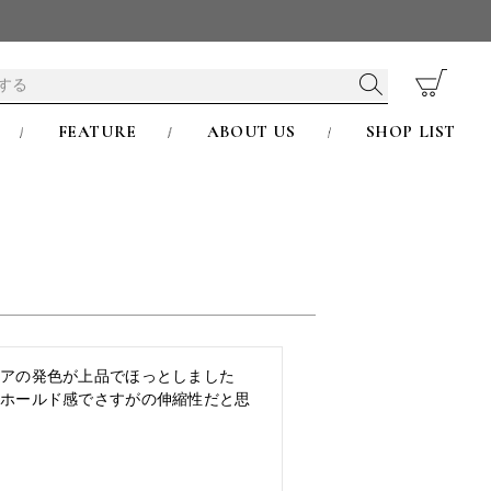
FEATURE
ABOUT US
SHOP LIST
リアの発色が上品でほっとしました　
いホールド感でさすがの伸縮性だと思