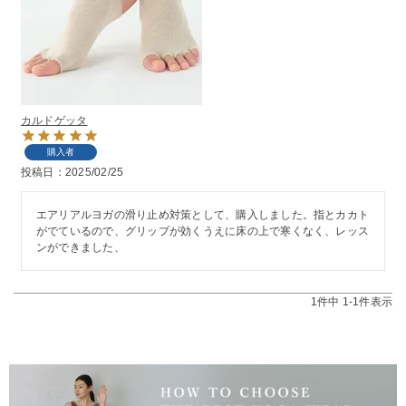
カルドゲッタ
購入者
投稿日
2025/02/25
エアリアルヨガの滑り止め対策として、購入しました。指とカカト
がでているので、グリップが効くうえに床の上で寒くなく、レッス
ンができました、
1
件中
1
-
1
件表示