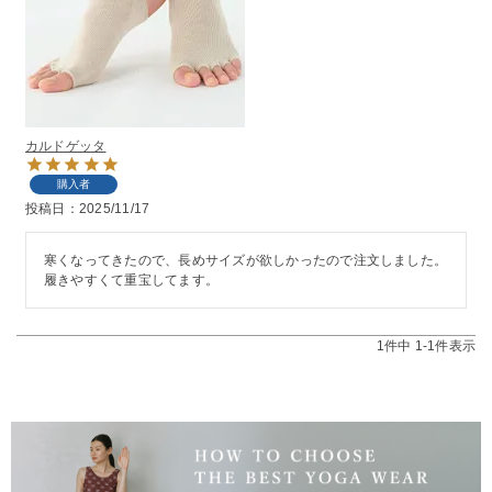
カルドゲッタ
購入者
投稿日
2025/11/17
寒くなってきたので、長めサイズが欲しかったので注文しました。
履きやすくて重宝してます。
1
件中
1
-
1
件表示