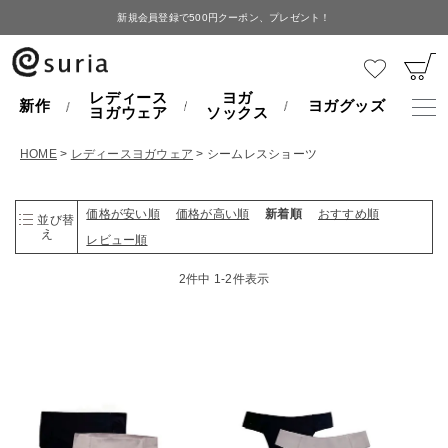
新規会員登録で500円クーポン、プレゼント！
レディース
ヨガ
新作
ヨガグッズ
ヨガウェア
ソックス
HOME
レディースヨガウェア
シームレスショーツ
価格が安い順
価格が高い順
新着順
おすすめ順
並び替
え
レビュー順
2
件中
1
-
2
件表示