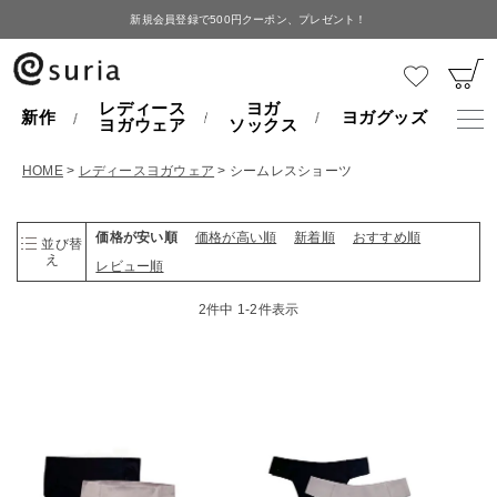
新規会員登録で500円クーポン、プレゼント！
レディース
ヨガ
新作
ヨガグッズ
ヨガウェア
ソックス
HOME
レディースヨガウェア
シームレスショーツ
価格が安い順
価格が高い順
新着順
おすすめ順
並び替
え
レビュー順
2
件中
1
-
2
件表示