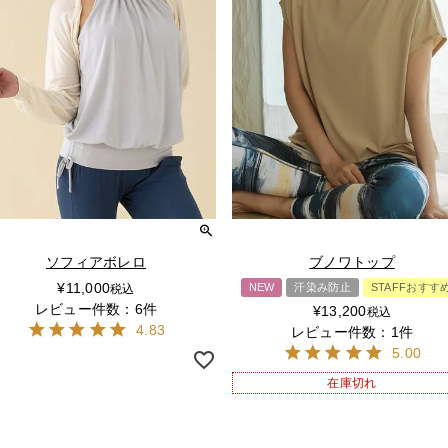
ソフィアボレロ
ブノワトップ
¥
11,000
NEW
汗染み防止
STAFFおすす
税込
レビュー件数：6件
¥
13,200
税込
4.83
レビュー件数：1件
5.00
在庫切れ