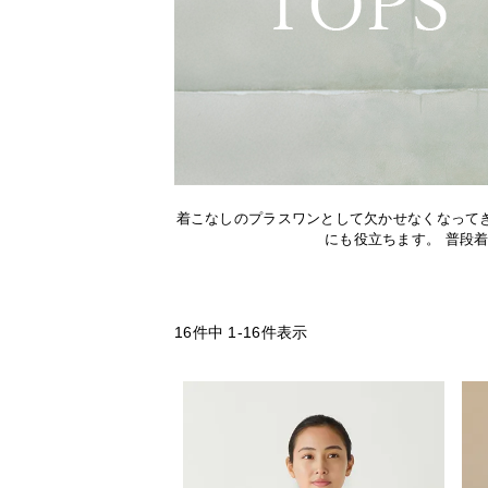
着こなしのプラスワンとして欠かせなくなって
にも役立ちます。 普段
16
件中
1
-
16
件表示