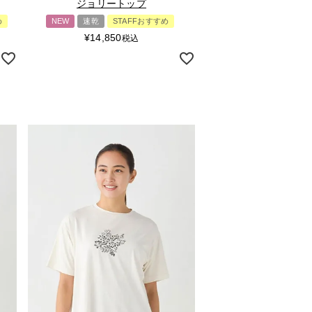
ジョリートップ
め
NEW
速乾
STAFFおすすめ
¥
14,850
税込