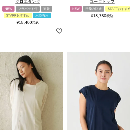
クロエタンク
ユーゴトップ
NEW
ブラパット付
速乾
NEW
汗染み防止
STAFFおすす
¥
13,750
STAFFおすすめ
水陸両用
税込
¥
15,400
税込