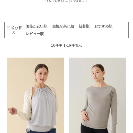
り切れる前にお早めに！
価格が安い順
価格が高い順
新着順
おすすめ順
並び替
え
レビュー順
16
件中
1
-
16
件表示