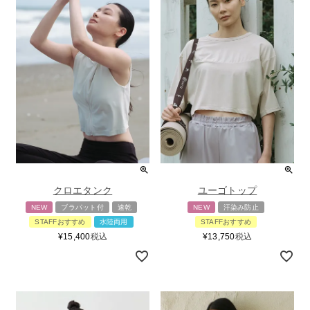
クロエタンク
ユーゴトップ
NEW
ブラパット付
速乾
NEW
汗染み防止
STAFFおすすめ
水陸両用
STAFFおすすめ
¥
15,400
税込
¥
13,750
税込