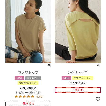
ブノワトップ
レヴリトップ
NEW
汗染み防止
NEW
STAFFおすすめ
¥
14,300
税込
STAFFおすすめ
¥
13,200
税込
在庫切れ
レビュー件数：1件
5.00
在庫切れ