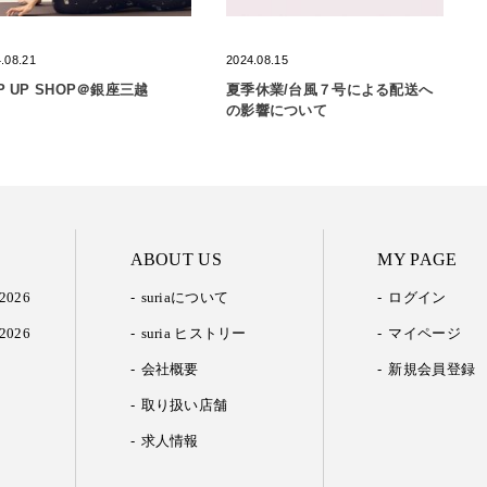
.08.21
2024.08.15
P UP SHOP＠銀座三越
夏季休業/台風７号による配送へ
の影響について
ABOUT US
MY PAGE
2026
suriaについて
ログイン
2026
suria ヒストリー
マイページ
会社概要
新規会員登録
取り扱い店舗
求人情報